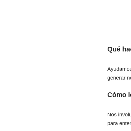
Qué h
Ayudamos
generar ne
Cómo l
Nos involu
para enten