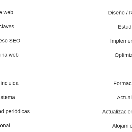
de web
Diseño / 
claves
Estud
ceso SEO
Implemen
gina web
Optimi
incluida
Formaci
sistema
Actual
ad periódicas
Actualizacio
ional
Alojamie